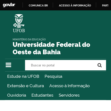
COMUNICA BR
ACESSO À INFORMAÇÃO
PARTI
IR
PARA
O
CONTEÚDO
MINISTÉRIO DA EDUCAÇÃO
Universidade Federal do
Oeste da Bahia
Buscar no portal
Buscar no portal
Estude na UFOB
Pesquisa
Extensão e Cultura
Acesso à Informação
Ouvidoria
Estudantes
Servidores