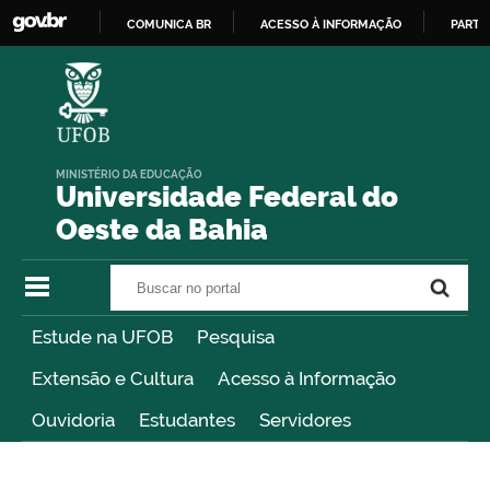
COMUNICA BR
ACESSO À INFORMAÇÃO
PARTI
IR
PARA
O
CONTEÚDO
MINISTÉRIO DA EDUCAÇÃO
Universidade Federal do
Oeste da Bahia
Buscar no portal
Buscar no portal
Estude na UFOB
Pesquisa
Extensão e Cultura
Acesso à Informação
Ouvidoria
Estudantes
Servidores