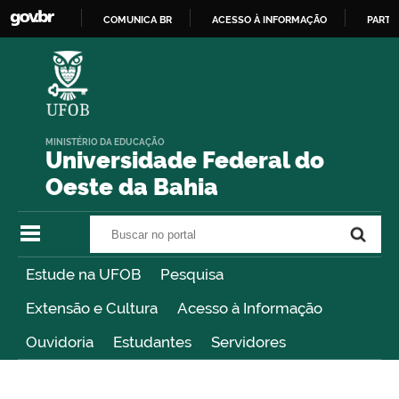
COMUNICA BR
ACESSO À INFORMAÇÃO
PARTI
IR
PARA
O
CONTEÚDO
MINISTÉRIO DA EDUCAÇÃO
Universidade Federal do
Oeste da Bahia
Buscar no portal
Buscar no portal
Estude na UFOB
Pesquisa
Extensão e Cultura
Acesso à Informação
Ouvidoria
Estudantes
Servidores