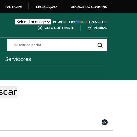
PARTICIPE
LEGISLAÇÃO
ÓRGÃOS DO GOVERNO
POWERED BY
TRANSLATE
ALTO CONTRASTE
VLIBRAS
Buscar no portal
Buscar no portal
Servidores
.