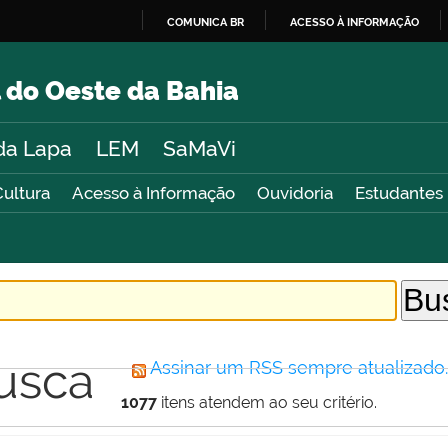
COMUNICA BR
ACESSO À INFORMAÇÃO
IR
PARA
 do Oeste da Bahia
O
CONTEÚDO
da Lapa
LEM
SaMaVi
Cultura
Acesso à Informação
Ouvidoria
Estudantes
usca
Assinar um RSS sempre atualizado
1077
itens atendem ao seu critério.