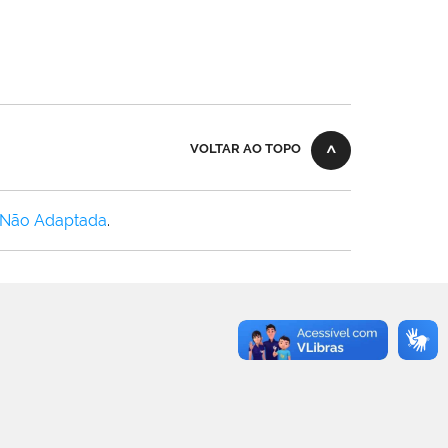
VOLTAR AO TOPO
 Não Adaptada
.