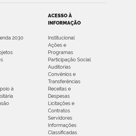
ACESSO À
INFORMAÇÃO
genda 2030
Institucional
Ações e
ojetos
Programas
os
Participação Social
Auditorias
Convênios e
Transferências
poio à
Receitas e
itária
Despesas
nsão
Licitações e
Contratos
Servidores
Informações
Classificadas