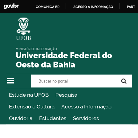
COMUNICA BR
ACESSO À INFORMAÇÃO
PARTI
IR
PARA
O
CONTEÚDO
MINISTÉRIO DA EDUCAÇÃO
Universidade Federal do
Oeste da Bahia
Buscar no portal
Buscar no portal
Estude na UFOB
Pesquisa
Extensão e Cultura
Acesso à Informação
Ouvidoria
Estudantes
Servidores