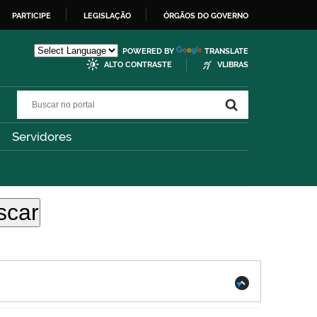
PARTICIPE
LEGISLAÇÃO
ÓRGÃOS DO GOVERNO
POWERED BY
TRANSLATE
ALTO CONTRASTE
VLIBRAS
Buscar no portal
Buscar no portal
Servidores
.