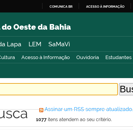
COMUNICA BR
ACESSO À INFORMAÇÃO
IR
PARA
 do Oeste da Bahia
O
CONTEÚDO
da Lapa
LEM
SaMaVi
Cultura
Acesso à Informação
Ouvidoria
Estudantes
usca
Assinar um RSS sempre atualizado
1077
itens atendem ao seu critério.