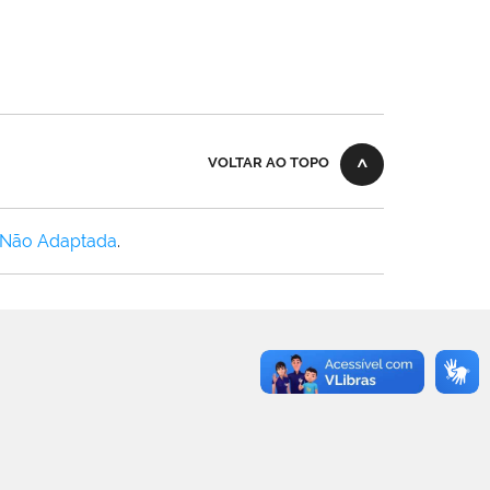
VOLTAR AO TOPO
 Não Adaptada
.