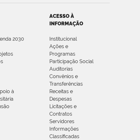
ACESSO À
INFORMAÇÃO
genda 2030
Institucional
Ações e
ojetos
Programas
os
Participação Social
Auditorias
Convênios e
Transferências
poio à
Receitas e
itária
Despesas
nsão
Licitações e
Contratos
Servidores
Informações
Classificadas