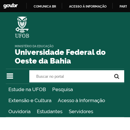
COMUNICA BR
ACESSO À INFORMAÇÃO
PARTI
IR
PARA
O
CONTEÚDO
MINISTÉRIO DA EDUCAÇÃO
Universidade Federal do
Oeste da Bahia
Buscar no portal
Buscar no portal
Estude na UFOB
Pesquisa
Extensão e Cultura
Acesso à Informação
Ouvidoria
Estudantes
Servidores