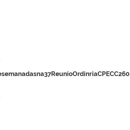
emanadasna37ReunioOrdinriaCPECC260