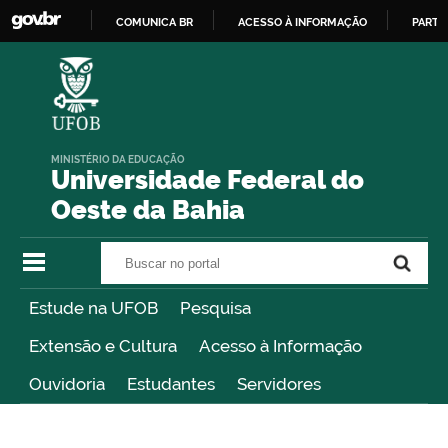
COMUNICA BR
ACESSO À INFORMAÇÃO
PARTI
IR
PARA
O
CONTEÚDO
MINISTÉRIO DA EDUCAÇÃO
Universidade Federal do
Oeste da Bahia
Buscar no portal
Buscar no portal
Estude na UFOB
Pesquisa
Extensão e Cultura
Acesso à Informação
Ouvidoria
Estudantes
Servidores