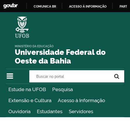
COMUNICA BR
ACESSO À INFORMAÇÃO
PARTI
IR
PARA
O
CONTEÚDO
MINISTÉRIO DA EDUCAÇÃO
Universidade Federal do
Oeste da Bahia
Buscar no portal
Buscar no portal
Estude na UFOB
Pesquisa
Extensão e Cultura
Acesso à Informação
Ouvidoria
Estudantes
Servidores