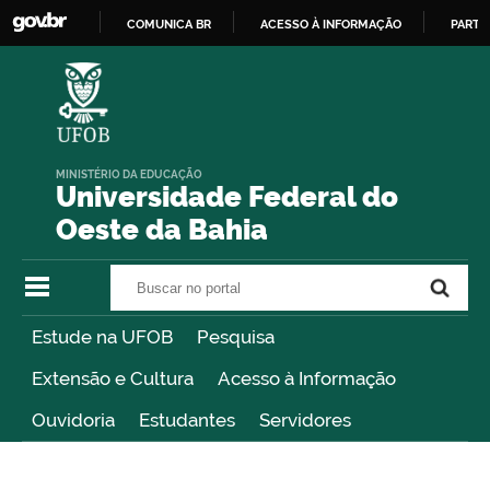
COMUNICA BR
ACESSO À INFORMAÇÃO
PARTI
IR
PARA
O
CONTEÚDO
MINISTÉRIO DA EDUCAÇÃO
Universidade Federal do
Oeste da Bahia
Buscar no portal
Buscar no portal
Estude na UFOB
Pesquisa
Extensão e Cultura
Acesso à Informação
Ouvidoria
Estudantes
Servidores