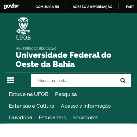
COMUNICA BR
ACESSO À INFORMAÇÃO
PARTI
IR
PARA
O
CONTEÚDO
MINISTÉRIO DA EDUCAÇÃO
Universidade Federal do
Oeste da Bahia
Buscar no portal
Buscar no portal
Estude na UFOB
Pesquisa
Extensão e Cultura
Acesso à Informação
Ouvidoria
Estudantes
Servidores