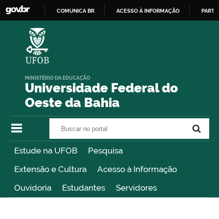
COMUNICA BR
ACESSO À INFORMAÇÃO
PARTI
IR
PARA
O
CONTEÚDO
MINISTÉRIO DA EDUCAÇÃO
Universidade Federal do
Oeste da Bahia
Buscar no portal
Buscar no portal
Estude na UFOB
Pesquisa
Extensão e Cultura
Acesso à Informação
Ouvidoria
Estudantes
Servidores