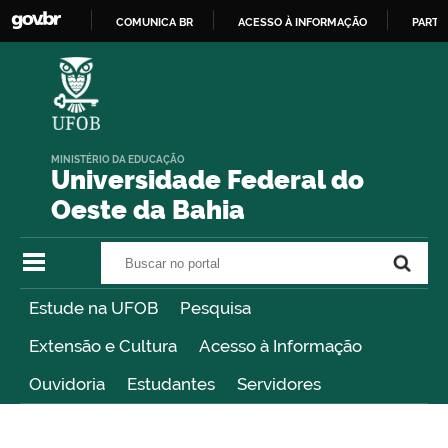
COMUNICA BR
ACESSO À INFORMAÇÃO
PARTI
IR
PARA
O
CONTEÚDO
MINISTÉRIO DA EDUCAÇÃO
Universidade Federal do
Oeste da Bahia
Buscar no portal
Buscar no portal
Estude na UFOB
Pesquisa
Extensão e Cultura
Acesso à Informação
Ouvidoria
Estudantes
Servidores