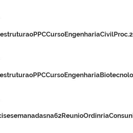
truturaoPPCCursoEngenhariaCivilProc.2
ruturaoPPCCursoEngenhariaBiotecnologi
esemanadasna62ReunioOrdinriaConsuni