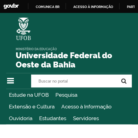
COMUNICA BR
ACESSO À INFORMAÇÃO
PARTI
IR
PARA
O
CONTEÚDO
MINISTÉRIO DA EDUCAÇÃO
Universidade Federal do
Oeste da Bahia
Buscar no portal
Buscar no portal
Estude na UFOB
Pesquisa
Extensão e Cultura
Acesso à Informação
Ouvidoria
Estudantes
Servidores