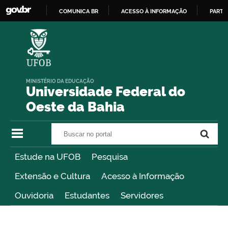
COMUNICA BR
ACESSO À INFORMAÇÃO
PARTI
IR
PARA
O
CONTEÚDO
MINISTÉRIO DA EDUCAÇÃO
Universidade Federal do
Oeste da Bahia
Buscar no portal
Buscar no portal
Estude na UFOB
Pesquisa
Extensão e Cultura
Acesso à Informação
Ouvidoria
Estudantes
Servidores