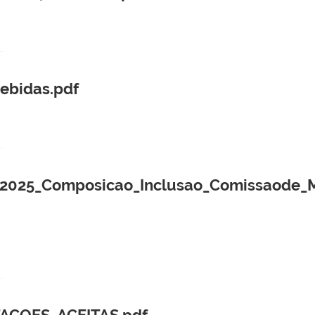
ebidas.pdf
025_Composicao_Inclusao_Comissaode_Ma
ACOES_ACEITAS.pdf