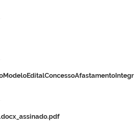
odeloEditalConcessoAfastamentoIntegra
.docx_assinado.pdf