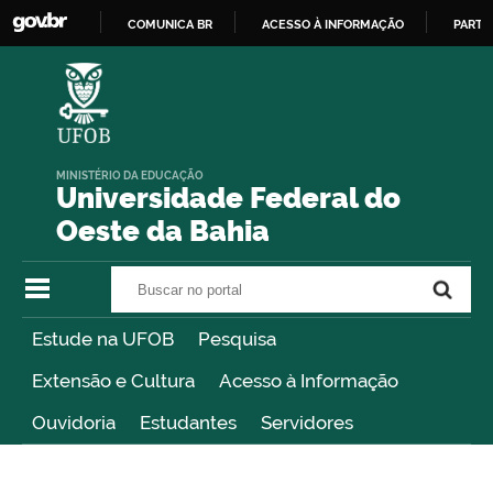
COMUNICA BR
ACESSO À INFORMAÇÃO
PARTI
IR
PARA
O
CONTEÚDO
MINISTÉRIO DA EDUCAÇÃO
Universidade Federal do
Oeste da Bahia
Buscar no portal
Buscar no portal
Estude na UFOB
Pesquisa
Extensão e Cultura
Acesso à Informação
Ouvidoria
Estudantes
Servidores