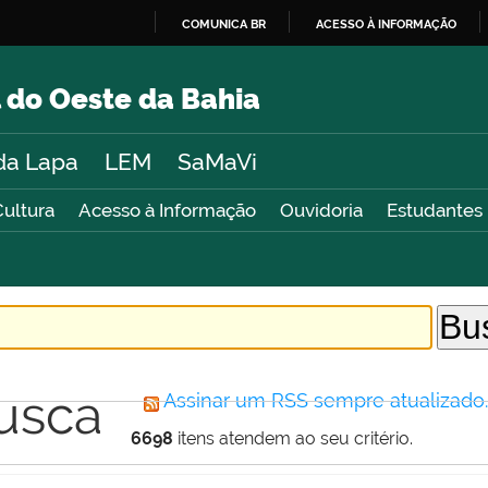
COMUNICA BR
ACESSO À INFORMAÇÃO
IR
PARA
 do Oeste da Bahia
O
CONTEÚDO
da Lapa
LEM
SaMaVi
Cultura
Acesso à Informação
Ouvidoria
Estudantes
usca
Assinar um RSS sempre atualizado
6698
itens atendem ao seu critério.