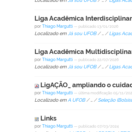
Localizado em
Já sou UFOB
/
…
/
Ligas Aca
Liga Acadêmica Interdisciplina
por
Thiago Margutti
—
publicado
13/01/2026
Localizado em
Já sou UFOB
/
…
/
Ligas Aca
Liga Acadêmica Multidisciplina
por
Thiago Margutti
—
publicado
22/07/2026
Localizado em
Já sou UFOB
/
…
/
Ligas Aca
LigAÇÃO_ ampliando o cuida
por
Thiago Margutti
—
última modificação
05/11/202
Localizado em
A UFOB
/
…
/
Seleção (Bolsist
Links
por
Thiago Margutti
—
publicado
07/03/2024