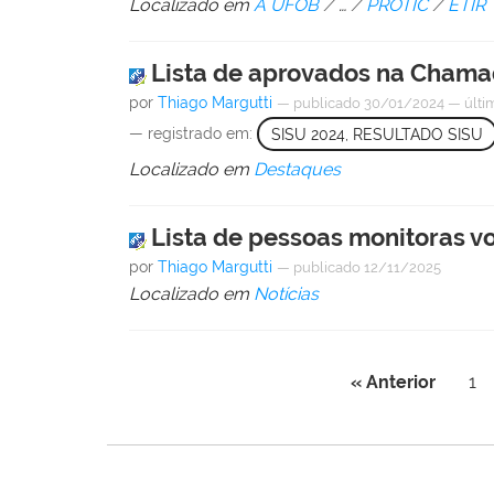
Localizado em
A UFOB
/
…
/
PROTIC
/
ETIR
Lista de aprovados na Chamad
por
Thiago Margutti
—
publicado
30/01/2024
—
últi
— registrado em:
SISU 2024, RESULTADO SISU
Localizado em
Destaques
Lista de pessoas monitoras v
por
Thiago Margutti
—
publicado
12/11/2025
Localizado em
Notícias
« Anterior
1