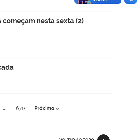
s começam nesta sexta (2)
icada
...
670
Próximo »
VOLTAR AO TOPO