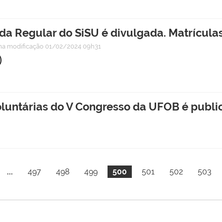
a Regular do SiSU é divulgada. Matrícula
ma modificação
01/02/2024 09h31
oluntárias do V Congresso da UFOB é publ
...
497
498
499
500
501
502
503