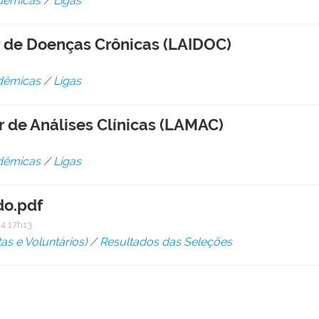
dêmicas
/
Ligas
r de Doenças Crônicas (LAIDOC)
dêmicas
/
Ligas
r de Análises Clínicas (LAMAC)
dêmicas
/
Ligas
do.pdf
4 17h13
as e Voluntários)
/
Resultados das Seleções