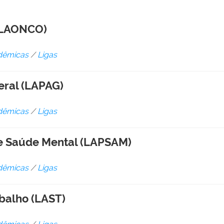
(LAONCO)
dêmicas
/
Ligas
eral (LAPAG)
dêmicas
/
Ligas
 e Saúde Mental (LAPSAM)
dêmicas
/
Ligas
balho (LAST)