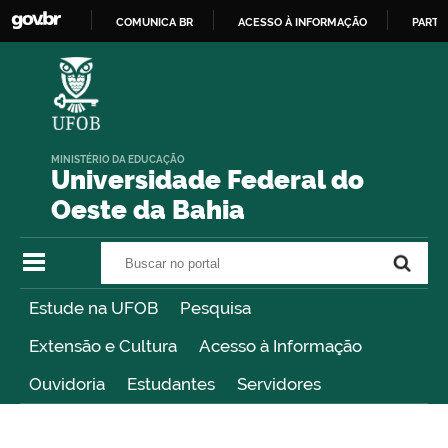
COMUNICA BR
ACESSO À INFORMAÇÃO
PARTI
IR
PARA
O
CONTEÚDO
MINISTÉRIO DA EDUCAÇÃO
Universidade Federal do
Oeste da Bahia
Buscar no portal
Buscar no portal
Estude na UFOB
Pesquisa
Extensão e Cultura
Acesso à Informação
Ouvidoria
Estudantes
Servidores