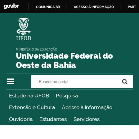
COMUNICA BR
ACESSO À INFORMAÇÃO
PARTI
IR
PARA
O
CONTEÚDO
MINISTÉRIO DA EDUCAÇÃO
Universidade Federal do
Oeste da Bahia
Buscar no portal
Buscar no portal
Estude na UFOB
Pesquisa
Extensão e Cultura
Acesso à Informação
Ouvidoria
Estudantes
Servidores