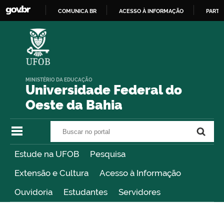
COMUNICA BR
ACESSO À INFORMAÇÃO
PARTI
IR
PARA
O
CONTEÚDO
MINISTÉRIO DA EDUCAÇÃO
Universidade Federal do
Oeste da Bahia
Buscar no portal
Buscar no portal
Estude na UFOB
Pesquisa
Extensão e Cultura
Acesso à Informação
Ouvidoria
Estudantes
Servidores