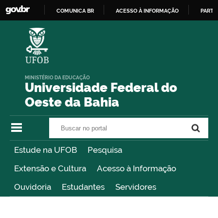
COMUNICA BR
ACESSO À INFORMAÇÃO
PARTI
IR
PARA
O
CONTEÚDO
MINISTÉRIO DA EDUCAÇÃO
Universidade Federal do
Oeste da Bahia
Buscar no portal
Buscar no portal
Estude na UFOB
Pesquisa
Extensão e Cultura
Acesso à Informação
Ouvidoria
Estudantes
Servidores