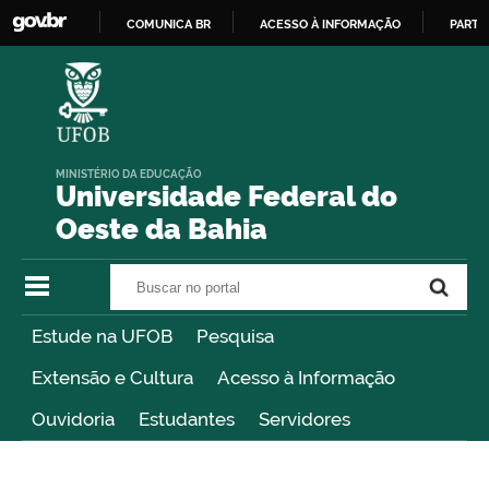
COMUNICA BR
ACESSO À INFORMAÇÃO
PARTI
IR
PARA
O
CONTEÚDO
MINISTÉRIO DA EDUCAÇÃO
Universidade Federal do
Oeste da Bahia
Buscar no portal
Buscar no portal
Estude na UFOB
Pesquisa
Extensão e Cultura
Acesso à Informação
Ouvidoria
Estudantes
Servidores