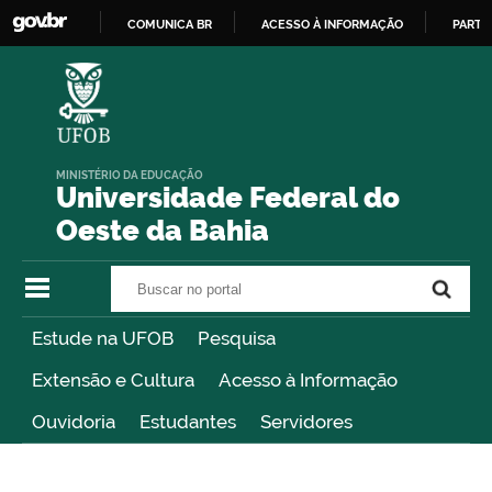
COMUNICA BR
ACESSO À INFORMAÇÃO
PARTI
IR
PARA
O
CONTEÚDO
MINISTÉRIO DA EDUCAÇÃO
Universidade Federal do
Oeste da Bahia
Buscar no portal
Buscar no portal
Estude na UFOB
Pesquisa
Extensão e Cultura
Acesso à Informação
Ouvidoria
Estudantes
Servidores