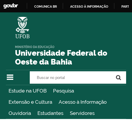
COMUNICA BR
ACESSO À INFORMAÇÃO
PARTI
IR
PARA
O
CONTEÚDO
MINISTÉRIO DA EDUCAÇÃO
Universidade Federal do
Oeste da Bahia
Buscar no portal
Buscar no portal
Estude na UFOB
Pesquisa
Extensão e Cultura
Acesso à Informação
Ouvidoria
Estudantes
Servidores