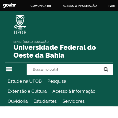
COMUNICA BR
ACESSO À INFORMAÇÃO
PARTI
IR
PARA
O
CONTEÚDO
MINISTÉRIO DA EDUCAÇÃO
Universidade Federal do
Oeste da Bahia
Buscar no portal
Buscar no portal
Estude na UFOB
Pesquisa
Extensão e Cultura
Acesso à Informação
Ouvidoria
Estudantes
Servidores