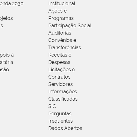
genda 2030
Institucional
Ações e
ojetos
Programas
os
Participação Social
Auditorias
Convênios e
Transferências
poio à
Receitas e
itária
Despesas
nsão
Licitações e
Contratos
Servidores
Informações
Classificadas
SIC
Perguntas
frequentes
Dados Abertos