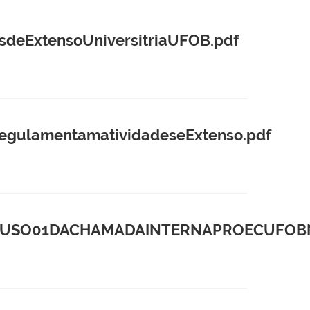
eExtensoUniversitriaUFOB.pdf
ulamentamatividadeseExtenso.pdf
USO01DACHAMADAINTERNAPROECUFOBN