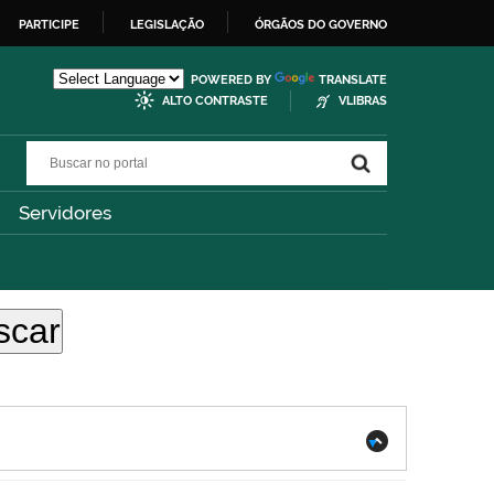
PARTICIPE
LEGISLAÇÃO
ÓRGÃOS DO GOVERNO
POWERED BY
TRANSLATE
ALTO CONTRASTE
VLIBRAS
Buscar no portal
Buscar no portal
Servidores
.