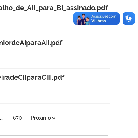
o_de_AII_para_BI_assinado.pdf
rdeAIparaAII.pdf
deCIIparaCIII.pdf
...
670
Próximo »