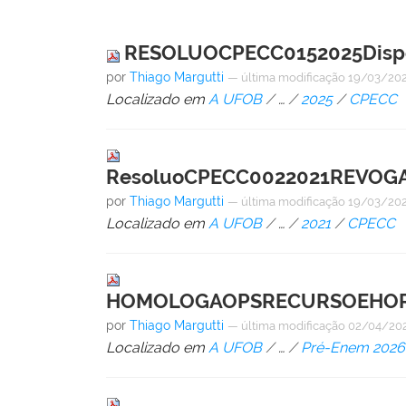
RESOLUOCPECC0152025Dispes
por
Thiago Margutti
—
última modificação
19/03/202
Localizado em
A UFOB
/
…
/
2025
/
CPECC
ResoluoCPECC0022021REVOGA
por
Thiago Margutti
—
última modificação
19/03/202
Localizado em
A UFOB
/
…
/
2021
/
CPECC
HOMOLOGAOPSRECURSOEHORR
por
Thiago Margutti
—
última modificação
02/04/202
Localizado em
A UFOB
/
…
/
Pré-Enem 2026