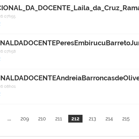
ONAL_DA_DOCENTE_Laila_da_Cruz_Ramalh
6 07h55
1
ALDADOCENTEPeresEmbirucuBarretoJunio
6 07h58
1
LDADOCENTEAndreiaBarroncasdeOliveira
6 08h01
1
...
209
210
211
212
213
214
215