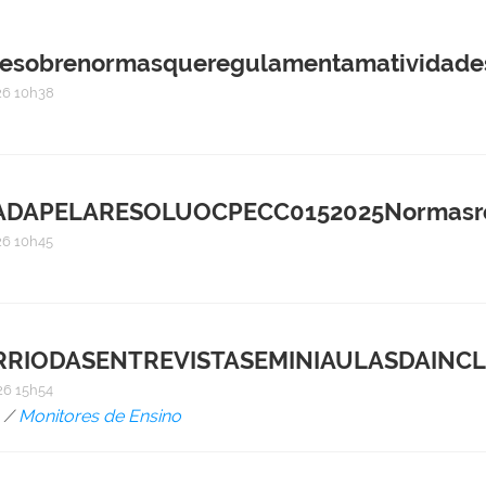
obrenormasqueregulamentamatividadesd
6 10h38
DAPELARESOLUOCPECC0152025Normasreg
6 10h45
IODASENTREVISTASEMINIAULASDAINCL
6 15h54
/
Monitores de Ensino