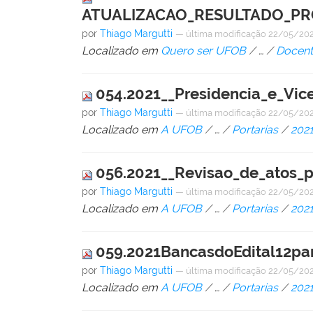
ATUALIZACAO_RESULTADO_PRO
por
Thiago Margutti
—
última modificação
22/05/202
Localizado em
Quero ser UFOB
/
…
/
Docent
054.2021__Presidencia_e_Vi
por
Thiago Margutti
—
última modificação
22/05/202
Localizado em
A UFOB
/
…
/
Portarias
/
202
056.2021__Revisao_de_atos_p
por
Thiago Margutti
—
última modificação
22/05/202
Localizado em
A UFOB
/
…
/
Portarias
/
202
059.2021BancasdoEdital12pa
por
Thiago Margutti
—
última modificação
22/05/202
Localizado em
A UFOB
/
…
/
Portarias
/
202