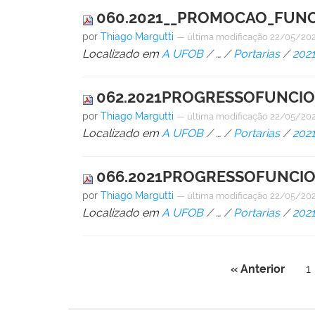
060.2021__PROMOCAO_FUNCI
por
Thiago Margutti
—
última modificação
22/05/202
Localizado em
A UFOB
/
…
/
Portarias
/
202
062.2021PROGRESSOFUNCION
por
Thiago Margutti
—
última modificação
22/05/202
Localizado em
A UFOB
/
…
/
Portarias
/
202
066.2021PROGRESSOFUNCIONA
por
Thiago Margutti
—
última modificação
22/05/202
Localizado em
A UFOB
/
…
/
Portarias
/
202
« Anterior
1