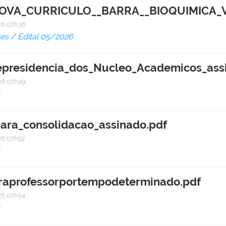
VA_CURRICULO__BARRA__BIOQUIMICA_VE
6 07h36
es
/
Edital 05/2026
cepresidencia_dos_Nucleo_Academicos_ass
6 07h49
1
ara_consolidacao_assinado.pdf
6 07h52
1
raprofessorportempodeterminado.pdf
6 07h54
1