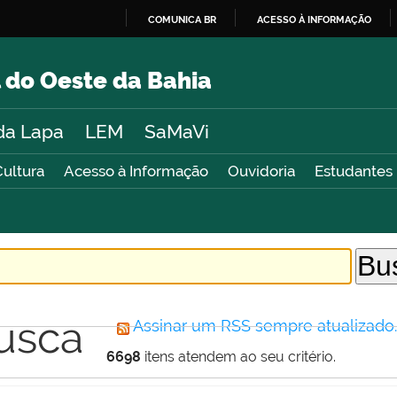
COMUNICA BR
ACESSO À INFORMAÇÃO
IR
PARA
 do Oeste da Bahia
O
CONTEÚDO
da Lapa
LEM
SaMaVi
Cultura
Acesso à Informação
Ouvidoria
Estudantes
usca
Assinar um RSS sempre atualizado
6698
itens atendem ao seu critério.