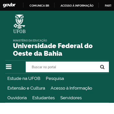
COMUNICA BR
ACESSO À INFORMAÇÃO
PARTI
IR
PARA
O
CONTEÚDO
MINISTÉRIO DA EDUCAÇÃO
Universidade Federal do
Oeste da Bahia
Buscar no portal
Buscar no portal
Estude na UFOB
Pesquisa
Extensão e Cultura
Acesso à Informação
Ouvidoria
Estudantes
Servidores