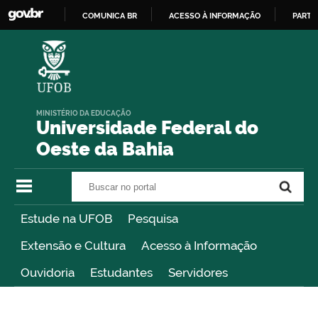
COMUNICA BR
ACESSO À INFORMAÇÃO
PARTI
IR
PARA
O
CONTEÚDO
MINISTÉRIO DA EDUCAÇÃO
Universidade Federal do
Oeste da Bahia
Buscar no portal
Buscar no portal
Estude na UFOB
Pesquisa
Extensão e Cultura
Acesso à Informação
Ouvidoria
Estudantes
Servidores