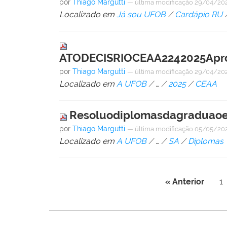
por
Thiago Margutti
—
última modificação
29/04/202
Localizado em
Já sou UFOB
/
Cardápio RU
ATODECISRIOCEAA2242025Apro
por
Thiago Margutti
—
última modificação
29/04/202
Localizado em
A UFOB
/
…
/
2025
/
CEAA
Resoluodiplomasdagraduaoe
por
Thiago Margutti
—
última modificação
05/05/202
Localizado em
A UFOB
/
…
/
SA
/
Diplomas
« Anterior
1