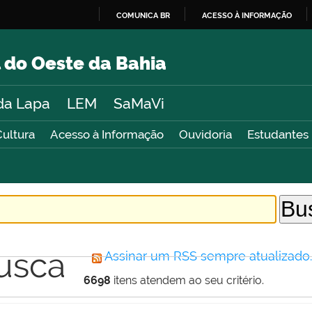
COMUNICA BR
ACESSO À INFORMAÇÃO
IR
PARA
 do Oeste da Bahia
O
CONTEÚDO
da Lapa
LEM
SaMaVi
Cultura
Acesso à Informação
Ouvidoria
Estudantes
usca
Assinar um RSS sempre atualizado
6698
itens atendem ao seu critério.