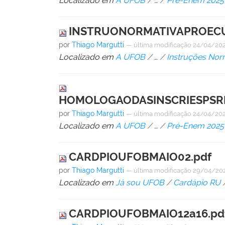
Localizado em
A UFOB
/
…
/
Pré-Enem 2025
INSTRUONORMATIVAPROECU
por
Thiago Margutti
—
última modificação
24/04/202
Localizado em
A UFOB
/
…
/
Instruções Nor
HOMOLOGAODASINSCRIESPSR
por
Thiago Margutti
—
última modificação
24/04/202
Localizado em
A UFOB
/
…
/
Pré-Enem 2025
CARDPIOUFOBMAIO02.pdf
por
Thiago Margutti
—
última modificação
29/04/202
Localizado em
Já sou UFOB
/
Cardápio RU
CARDPIOUFOBMAIO12a16.pd