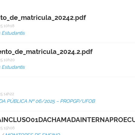
to_de_matricula_20242.pdf
5 10h18
 Estudantis
nto_de_matricula_2024.2.pdf
5 10h20
 Estudantis
5 14h22
A PÚBLICA Nº 06/2025 – PROPGP/UFOB
INCLUSO01DACHAMADAINTERNAPROECU
5 15h06