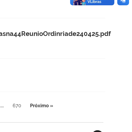
na44ReunioOrdinriade240425.pdf
...
670
Próximo »