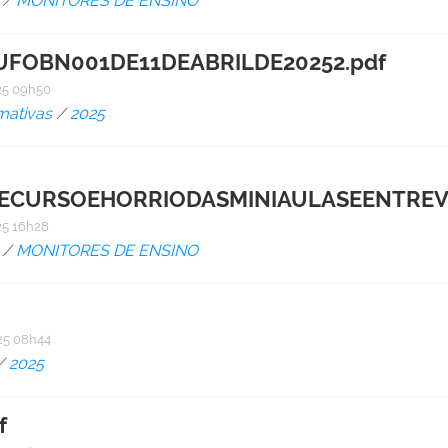
/
MONITORES DE ENSINO
FOBN001DE11DEABRILDE20252.pdf
5 09h50
mativas
/
2025
ECURSOEHORRIODASMINIAULASEENTREV
5 16h28
/
MONITORES DE ENSINO
5 08h44
/
2025
f