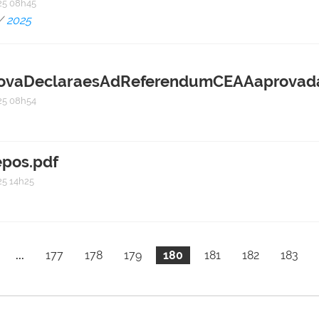
5 08h45
/
2025
vaDeclaraesAdReferendumCEAAaprovadas
5 08h54
pos.pdf
5 14h25
...
177
178
179
180
181
182
183