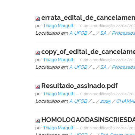
errata_edital_de_cancelamen
por
Thiago Margutti
—
última modificação
22/04/202
Localizado em
A UFOB
/
…
/
SA
/
Processos
copy_of_edital_de_cancelame
por
Thiago Margutti
—
última modificação
22/04/202
Localizado em
A UFOB
/
…
/
SA
/
Processos
Resultado_assinado.pdf
por
Thiago Margutti
—
última modificação
22/04/202
Localizado em
A UFOB
/
…
/
2025
/
CHAMAD
HOMOLOGAODASINSCRIESDA
por
Thiago Margutti
—
última modificação
22/04/202