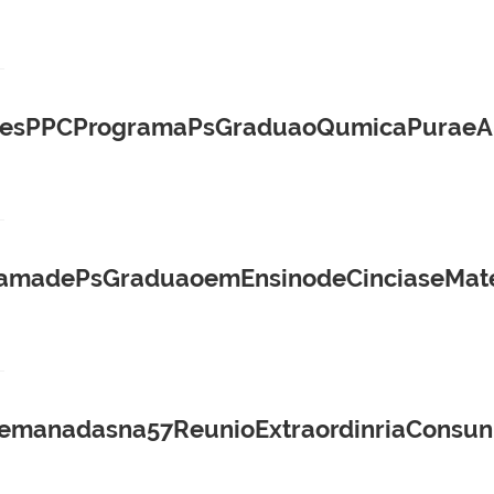
raesPPCProgramaPsGraduaoQumicaPuraeAp
ramadePsGraduaoemEnsinodeCinciaseMat
emanadasna57ReunioExtraordinriaConsun