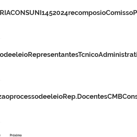
ACONSUNI1452024recomposioComissoPrpr
deeleioRepresentantesTcnicoAdministra
izaoprocessodeeleioRep.DocentesCMBCons
0
Próximo