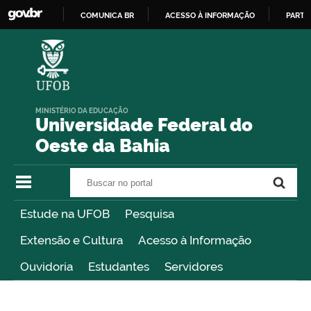
COMUNICA BR
ACESSO À INFORMAÇÃO
PARTI
IR
PARA
O
CONTEÚDO
MINISTÉRIO DA EDUCAÇÃO
Universidade Federal do
Oeste da Bahia
Buscar no portal
Buscar no portal
Estude na UFOB
Pesquisa
Extensão e Cultura
Acesso à Informação
Ouvidoria
Estudantes
Servidores