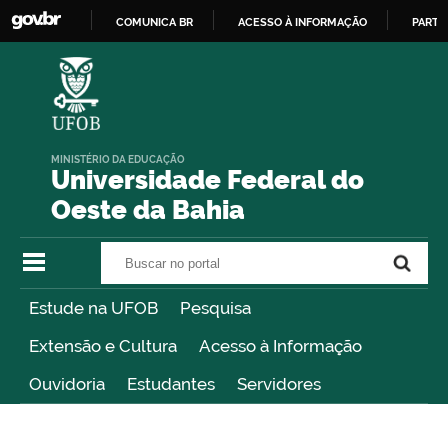
COMUNICA BR
ACESSO À INFORMAÇÃO
PARTI
IR
PARA
O
CONTEÚDO
MINISTÉRIO DA EDUCAÇÃO
Universidade Federal do
Oeste da Bahia
Buscar no portal
Buscar no portal
Estude na UFOB
Pesquisa
Extensão e Cultura
Acesso à Informação
Ouvidoria
Estudantes
Servidores