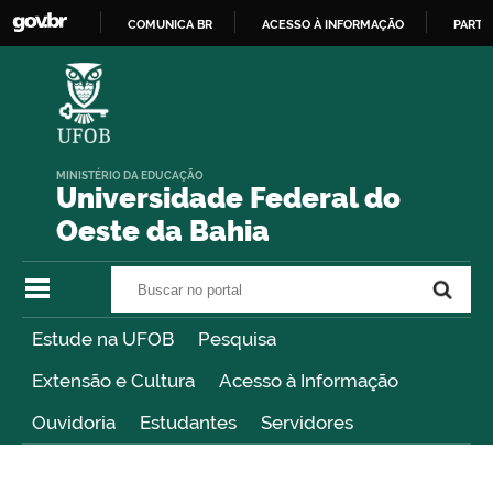
COMUNICA BR
ACESSO À INFORMAÇÃO
PARTI
IR
PARA
O
CONTEÚDO
MINISTÉRIO DA EDUCAÇÃO
Universidade Federal do
Oeste da Bahia
Buscar no portal
Buscar no portal
Estude na UFOB
Pesquisa
Extensão e Cultura
Acesso à Informação
Ouvidoria
Estudantes
Servidores