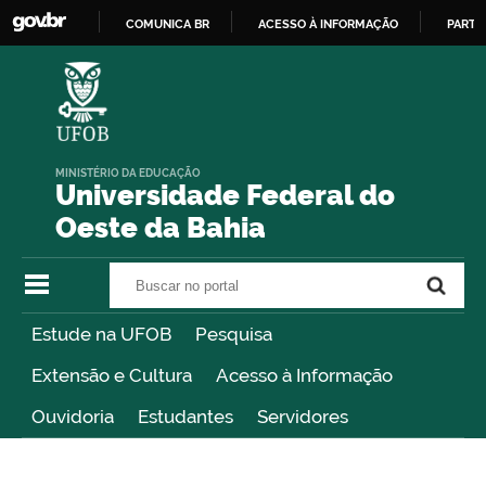
COMUNICA BR
ACESSO À INFORMAÇÃO
PARTI
IR
PARA
O
CONTEÚDO
MINISTÉRIO DA EDUCAÇÃO
Universidade Federal do
Oeste da Bahia
Buscar no portal
Buscar no portal
Estude na UFOB
Pesquisa
Extensão e Cultura
Acesso à Informação
Ouvidoria
Estudantes
Servidores