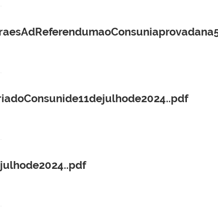
araesAdReferendumaoConsuniaprovadana5
iadoConsunide11dejulhode2024..pdf
julhode2024..pdf