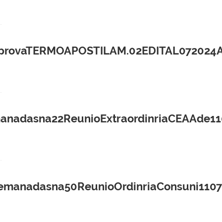
rovaTERMOAPOSTILAM.02EDITAL072024AUX
anadasna22ReunioExtraordinriaCEAAde11
emanadasna50ReunioOrdinriaConsuni1107