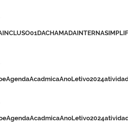
INCLUSO01DACHAMADAINTERNASIMPLIF
ioeAgendaAcadmicaAnoLetivo2024ativida
ioeAgendaAcadmicaAnoLetivo2024ativida