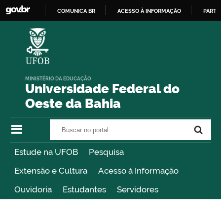
COMUNICA BR
ACESSO À INFORMAÇÃO
PARTI
IR
PARA
O
CONTEÚDO
MINISTÉRIO DA EDUCAÇÃO
Universidade Federal do
Oeste da Bahia
Buscar no portal
Buscar no portal
Estude na UFOB
Pesquisa
Extensão e Cultura
Acesso à Informação
Ouvidoria
Estudantes
Servidores