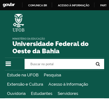
COMUNICA BR
ACESSO À INFORMAÇÃO
PARTI
IR
PARA
O
CONTEÚDO
MINISTÉRIO DA EDUCAÇÃO
Universidade Federal do
Oeste da Bahia
Buscar no portal
Buscar no portal
Estude na UFOB
Pesquisa
Extensão e Cultura
Acesso à Informação
Ouvidoria
Estudantes
Servidores