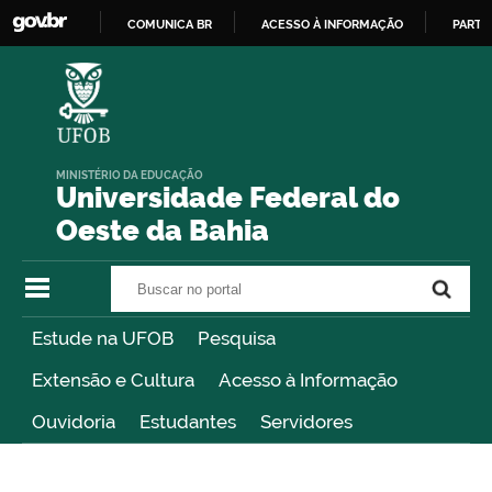
COMUNICA BR
ACESSO À INFORMAÇÃO
PARTI
IR
PARA
O
CONTEÚDO
MINISTÉRIO DA EDUCAÇÃO
Universidade Federal do
Oeste da Bahia
Buscar no portal
Buscar no portal
Estude na UFOB
Pesquisa
Extensão e Cultura
Acesso à Informação
Ouvidoria
Estudantes
Servidores