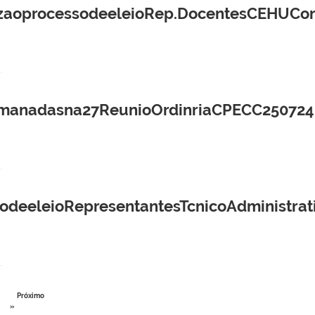
izaoprocessodeeleioRep.DocentesCEHUCon
manadasna27ReunioOrdinriaCPECC250724
odeeleioRepresentantesTcnicoAdministra
Próximo
»