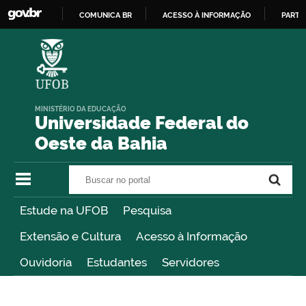
COMUNICA BR
ACESSO À INFORMAÇÃO
PARTI
IR
PARA
O
CONTEÚDO
MINISTÉRIO DA EDUCAÇÃO
Universidade Federal do
Oeste da Bahia
Buscar no portal
Buscar no portal
Estude na UFOB
Pesquisa
Extensão e Cultura
Acesso à Informação
Ouvidoria
Estudantes
Servidores