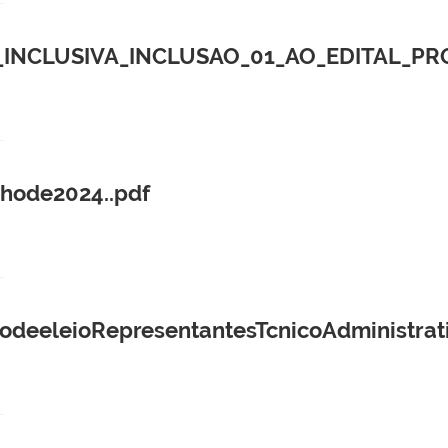
NCLUSIVA_INCLUSAO_01_AO_EDITAL_PROA
hode2024..pdf
odeeleioRepresentantesTcnicoAdministra