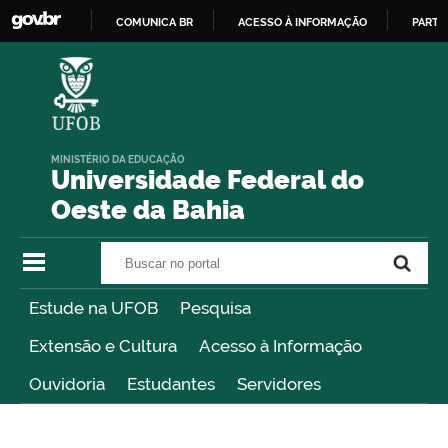
COMUNICA BR
ACESSO À INFORMAÇÃO
PARTI
IR
PARA
O
CONTEÚDO
MINISTÉRIO DA EDUCAÇÃO
Universidade Federal do
Oeste da Bahia
Buscar no portal
Buscar no portal
Estude na UFOB
Pesquisa
Extensão e Cultura
Acesso à Informação
Ouvidoria
Estudantes
Servidores