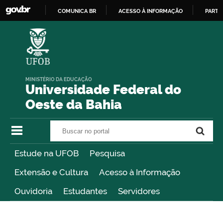
COMUNICA BR
ACESSO À INFORMAÇÃO
PARTI
IR
PARA
O
CONTEÚDO
MINISTÉRIO DA EDUCAÇÃO
Universidade Federal do
Oeste da Bahia
Buscar no portal
Buscar no portal
Estude na UFOB
Pesquisa
Extensão e Cultura
Acesso à Informação
Ouvidoria
Estudantes
Servidores