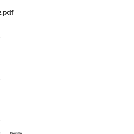
.pdf
8
Próximo