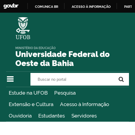
COMUNICA BR
ACESSO À INFORMAÇÃO
PARTI
IR
PARA
O
CONTEÚDO
MINISTÉRIO DA EDUCAÇÃO
Universidade Federal do
Oeste da Bahia
Buscar no portal
Buscar no portal
Estude na UFOB
Pesquisa
Extensão e Cultura
Acesso à Informação
Ouvidoria
Estudantes
Servidores