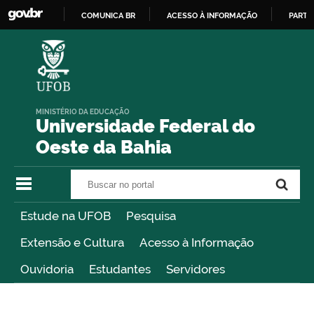
COMUNICA BR
ACESSO À INFORMAÇÃO
PARTI
IR
PARA
O
CONTEÚDO
MINISTÉRIO DA EDUCAÇÃO
Universidade Federal do
Oeste da Bahia
Buscar no portal
Buscar no portal
Estude na UFOB
Pesquisa
Extensão e Cultura
Acesso à Informação
Ouvidoria
Estudantes
Servidores