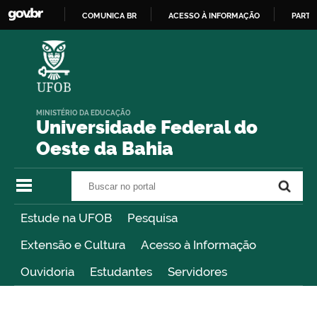
COMUNICA BR
ACESSO À INFORMAÇÃO
PARTI
IR
PARA
O
CONTEÚDO
MINISTÉRIO DA EDUCAÇÃO
Universidade Federal do
Oeste da Bahia
Buscar no portal
Buscar no portal
Estude na UFOB
Pesquisa
Extensão e Cultura
Acesso à Informação
Ouvidoria
Estudantes
Servidores