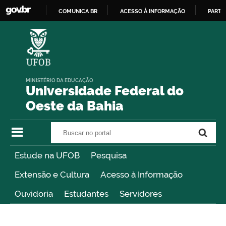
COMUNICA BR
ACESSO À INFORMAÇÃO
PARTI
IR
PARA
O
CONTEÚDO
MINISTÉRIO DA EDUCAÇÃO
Universidade Federal do
Oeste da Bahia
Buscar no portal
Buscar no portal
Estude na UFOB
Pesquisa
Extensão e Cultura
Acesso à Informação
Ouvidoria
Estudantes
Servidores