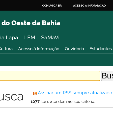
COMUNICA BR
ACESSO À INFORMAÇÃO
IR
PARA
 do Oeste da Bahia
O
CONTEÚDO
da Lapa
LEM
SaMaVi
Cultura
Acesso à Informação
Ouvidoria
Estudantes
usca
Assinar um RSS sempre atualizado
1077
itens atendem ao seu critério.