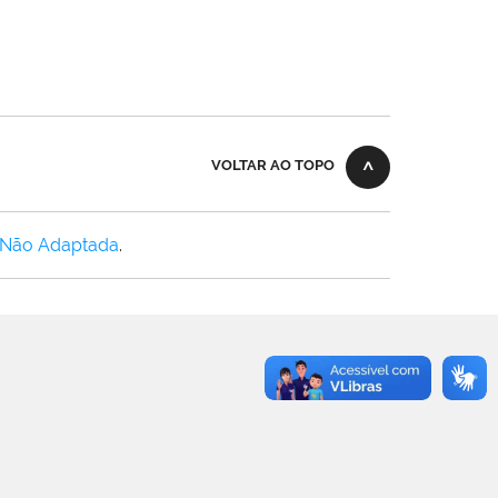
VOLTAR AO TOPO
 Não Adaptada
.