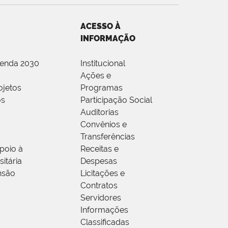
ACESSO À
INFORMAÇÃO
genda 2030
Institucional
Ações e
ojetos
Programas
os
Participação Social
Auditorias
Convênios e
Transferências
poio à
Receitas e
itária
Despesas
nsão
Licitações e
Contratos
Servidores
Informações
Classificadas