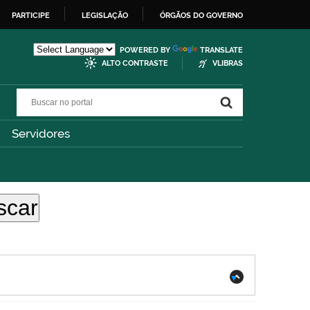
PARTICIPE
LEGISLAÇÃO
ÓRGÃOS DO GOVERNO
POWERED BY
TRANSLATE
ALTO CONTRASTE
VLIBRAS
Buscar no portal
Buscar no portal
Servidores
.