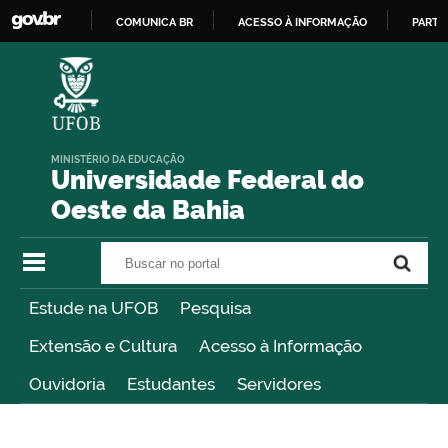
COMUNICA BR
ACESSO À INFORMAÇÃO
PARTI
IR
PARA
O
CONTEÚDO
MINISTÉRIO DA EDUCAÇÃO
Universidade Federal do
Oeste da Bahia
Buscar no portal
Buscar no portal
Estude na UFOB
Pesquisa
Extensão e Cultura
Acesso à Informação
Ouvidoria
Estudantes
Servidores