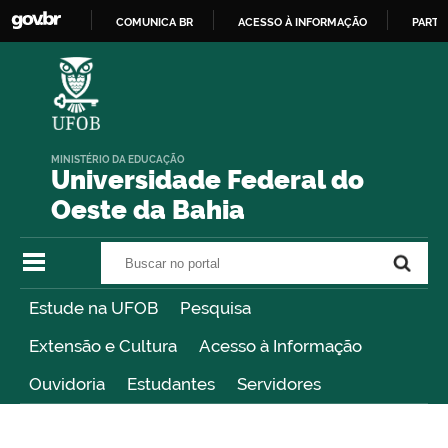
COMUNICA BR
ACESSO À INFORMAÇÃO
PARTI
IR
PARA
O
CONTEÚDO
MINISTÉRIO DA EDUCAÇÃO
Universidade Federal do
Oeste da Bahia
Buscar no portal
Buscar no portal
Estude na UFOB
Pesquisa
Extensão e Cultura
Acesso à Informação
Ouvidoria
Estudantes
Servidores