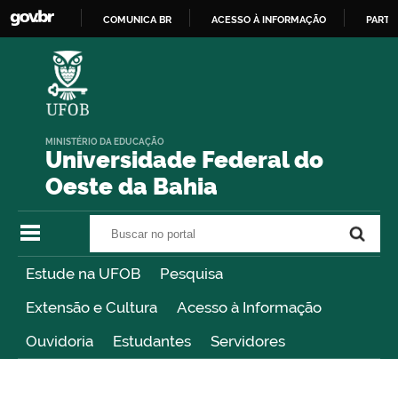
COMUNICA BR
ACESSO À INFORMAÇÃO
PARTI
IR
PARA
O
CONTEÚDO
MINISTÉRIO DA EDUCAÇÃO
Universidade Federal do
Oeste da Bahia
Buscar no portal
Buscar no portal
Estude na UFOB
Pesquisa
Extensão e Cultura
Acesso à Informação
Ouvidoria
Estudantes
Servidores