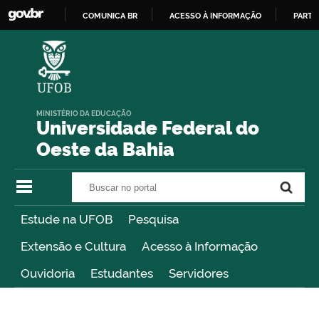
COMUNICA BR
ACESSO À INFORMAÇÃO
PARTI
IR
PARA
O
CONTEÚDO
MINISTÉRIO DA EDUCAÇÃO
Universidade Federal do
Oeste da Bahia
Buscar no portal
Buscar no portal
Estude na UFOB
Pesquisa
Extensão e Cultura
Acesso à Informação
Ouvidoria
Estudantes
Servidores