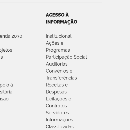
ACESSO À
INFORMAÇÃO
genda 2030
Institucional
Ações e
ojetos
Programas
os
Participação Social
Auditorias
Convênios e
Transferências
poio à
Receitas e
itária
Despesas
nsão
Licitações e
Contratos
Servidores
Informações
Classificadas