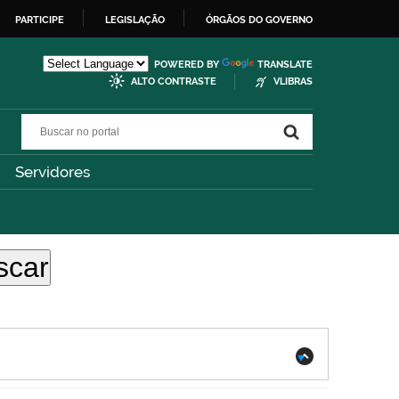
PARTICIPE
LEGISLAÇÃO
ÓRGÃOS DO GOVERNO
POWERED BY
TRANSLATE
ALTO CONTRASTE
VLIBRAS
Buscar no portal
Buscar no portal
Servidores
.