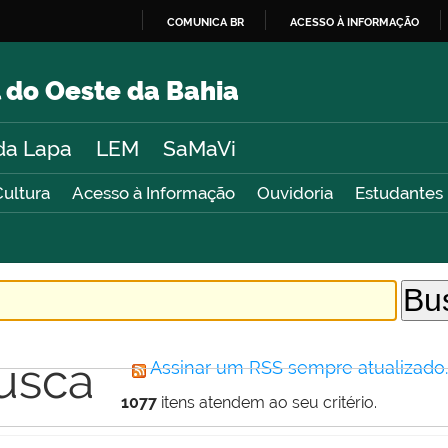
COMUNICA BR
ACESSO À INFORMAÇÃO
IR
PARA
 do Oeste da Bahia
O
CONTEÚDO
da Lapa
LEM
SaMaVi
Cultura
Acesso à Informação
Ouvidoria
Estudantes
usca
Assinar um RSS sempre atualizado
1077
itens atendem ao seu critério.