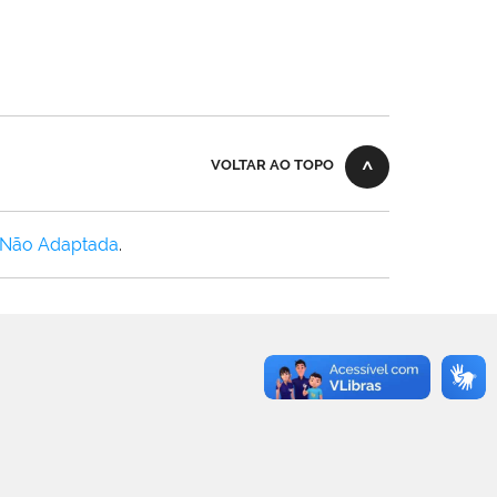
VOLTAR AO TOPO
 Não Adaptada
.