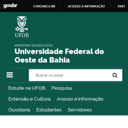
COMUNICA BR
ACESSO À INFORMAÇÃO
PARTI
IR
PARA
O
CONTEÚDO
MINISTÉRIO DA EDUCAÇÃO
Universidade Federal do
Oeste da Bahia
Buscar no portal
Buscar no portal
Estude na UFOB
Pesquisa
Extensão e Cultura
Acesso à Informação
Ouvidoria
Estudantes
Servidores